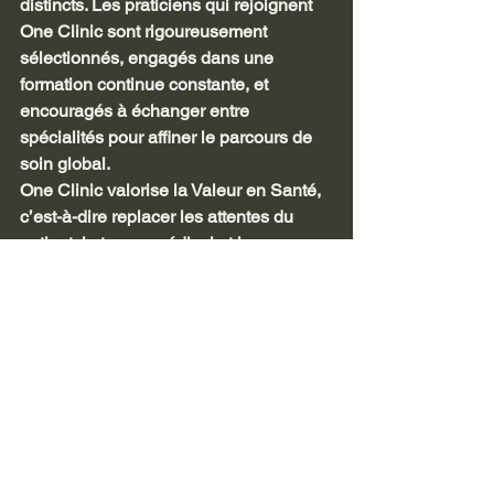
distincts. Les praticiens qui rejoignent 
One Clinic sont rigoureusement 
sélectionnés, engagés dans une 
formation continue constante, et 
encouragés à échanger entre 
spécialités pour affiner le parcours de 
soin global. 
One Clinic valorise la Valeur en Santé, 
c’est-à-dire replacer les attentes du 
patient, le temps médical et la 
coordination des soins au cœur du 
système. Le réseau s’attache aussi à 
renforcer le lien ville-hôpital : l’idée est 
de combiner les forces du secteur privé 
et du secteur hospitalier pour fluidifier 
les parcours de patients.