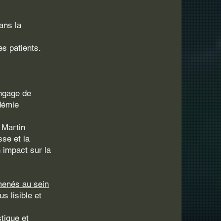
ans la
es patients.
angage de
adémie
 Martin
se et la
 impact sur la
 menés au sein
s lisible et
tique et