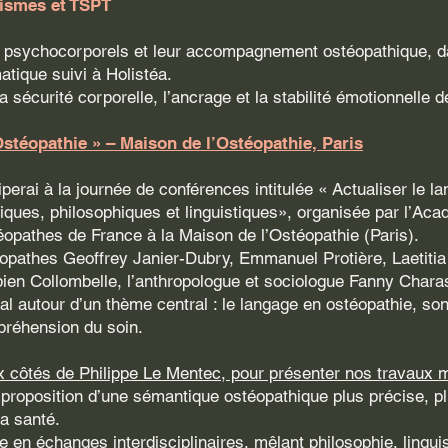
tismes et TSPT
 psychocorporels et leur accompagnement ostéopathique, d
tique suivi à Holistéa.
la sécurité corporelle, l’ancrage et la stabilité émotionnelle d
stéopathie » – Maison de l’Ostéopathie, Paris
iperai à la journée de conférences intitulée « Actualiser le l
tiques, philosophiques et linguistiques», organisée par l’Ac
opathes de France à la Maison de l’Ostéopathie (Paris).
éopathes Geoffrey Janier-Dubry, Emmanuel Protière, Laetitia
bien Collombelle, l’anthropologue et sociologue Fanny Charas
al autour d’un thème central : le langage en ostéopathie, son
mpréhension du soin.
 aux côtés de Philippe Le Mentec, pour présenter nos travaux
 proposition d’une sémantique ostéopathique plus précise, plu
a santé.
e en échanges interdisciplinaires, mêlant philosophie, linguis