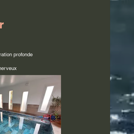
r
ration profonde
 nerveux