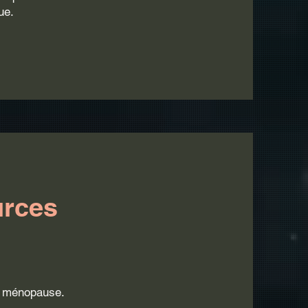
ue.
urces
é, ménopause.