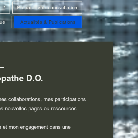
r ?
Preparer votre consultation
que
Actualités & Publications
–
opathe D.O.
mes collaborations, mes participations
es nouvelles pages ou ressources
ique et mon engagement dans une