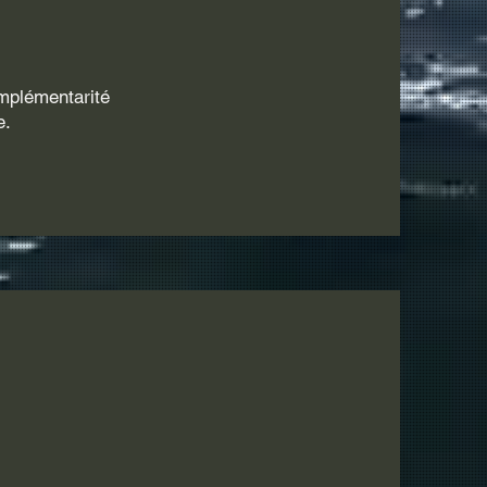
omplémentarité
e.