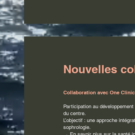
Nouvelles co
Collaboration avec One Clini
​Participation au développemen
du centre.
L’objectif : une approche intég
sophrologie.
→
En savoir plus sur la santé i