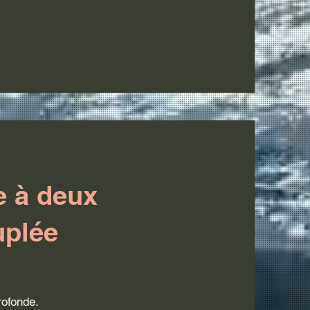
e à deux
uplée
rofonde.