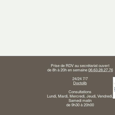
Prise de RDV au secrétariat ouvert
de 8h à 20h en semaine
06.63.28.27.76
24/24 7/7
Doctolib
Consultations
Lundi, Mardi, Mercredi, Jeudi, Vendredi,
Samedi matin
de 9h30 à 20h00