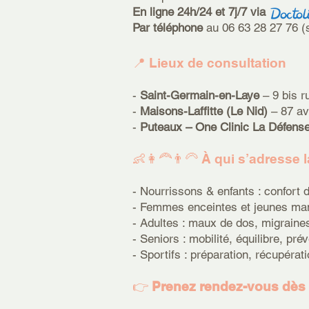
En ligne 24h/24 et 7j/7 via
Par téléphone
au 06 63 28 27 76 (s
📍 Lieux de consultation
-
Saint-Germain-en-Laye
– 9 bis 
-
Maisons-Laffitte (Le Nid)
– 87 a
-
Puteaux – One Clinic La Défens
👶👩‍🦰👨‍🦳 À qui s’adresse 
- Nourrissons & enfants : confort d
- Femmes enceintes et jeunes ma
- Adultes : maux de dos, migraine
- Seniors : mobilité, équilibre, p
- Sportifs : préparation, récupéra
👉
Prenez rendez-vous dès