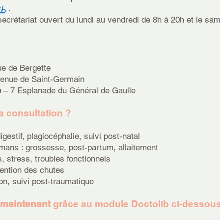
.
ecrétariat ouvert du lundi au vendredi de 8h à 20h et le sa
rue de Bergette
venue de Saint-Germain
e
– 7 Esplanade du Général de Gaulle
la consultation ?
igestif, plagiocéphalie, suivi post-natal
mans : grossesse, post-partum, allaitement
s, stress, troubles fonctionnels
révention des chutes
tion, suivi post-traumatique
 maintenant
grâce au module Doctolib ci-dessous