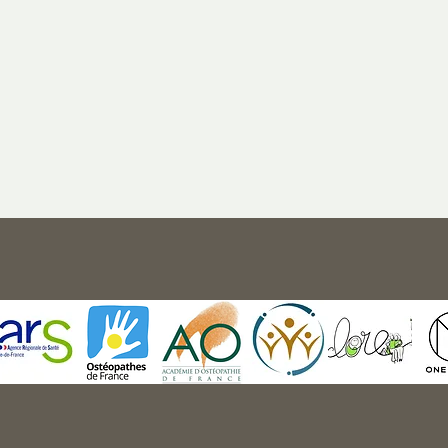
Membre d'Ostéopathes de France,
de l'Académie d'Ostéopathie
réseau Eclore et du groupe One Cl
Consultations à Saint-Germain-en-Laye (principal), Maisons-Laffitte 
Clinic).