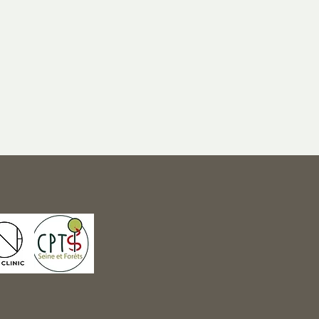
 de France, de Health United, du
inic.
(Le Nid) et La Défense / Puteaux (One